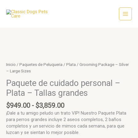
Ir
al
contenido
Rango
Grooming
de
Package
precios:
-
Inicio
/
Paquetes de Peluqueria
/
Plata
/ Grooming Package – Silver
desde
Silver
– Large Sizes
$949.00
-
hasta
Large
Paquete de cuidado personal –
$3,859.00
Sizes
Plata – Tallas grandes
cantidad
$
949.00
-
$
3,859.00
¡Dale a tu amigo peludo un trato VIP! Nuestro Paquete Plata
para perros grandes incluye 2 aseos completos, 2 baños
completos y
un
servicio de mimos cada semana, para que
luzcan y se sientan lo mejor posible.